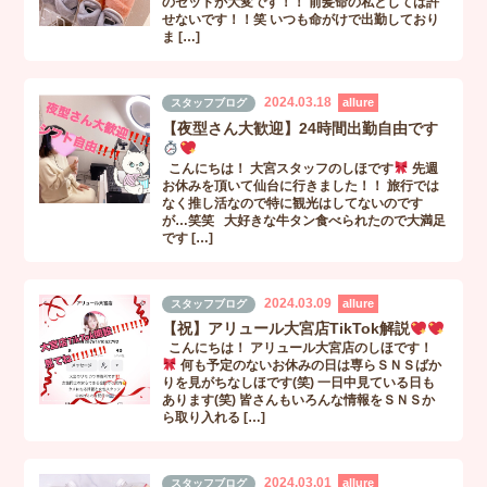
のセットが大変です！！ 前髪命の私としては許
せないです！！笑 いつも命がけで出勤しており
ま […]
2024.03.18
allure
スタッフブログ
【夜型さん大歓迎】24時間出勤自由です
こんにちは！ 大宮スタッフのしほです
先週
お休みを頂いて仙台に行きました！！ 旅行では
なく推し活なので特に観光はしてないのです
が…笑笑 大好きな牛タン食べられたので大満足
です […]
2024.03.09
allure
スタッフブログ
【祝】アリュール大宮店TikTok解説
こんにちは！ アリュール大宮店のしほです！
何も予定のないお休みの日は専らＳＮＳばか
りを見がちなしほです(笑) 一日中見ている日も
あります(笑) 皆さんもいろんな情報をＳＮＳか
ら取り入れる […]
2024.03.01
allure
スタッフブログ