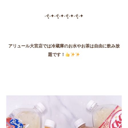
‧✧̣̥̇‧✦‧✧̣̥̇‧✦‧✧̣̥̇‧✦‧✧̣̥̇‧✦
アリュール大宮店では冷蔵庫のお水やお茶は自由に飲み放
題です！