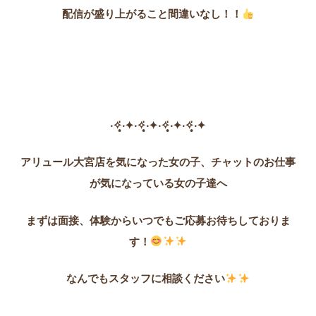
配信が盛り上がること間違いなし！！
‧✧̣̥̇‧✦‧✧̣̥̇‧✦‧✧̣̥̇‧✦‧✧̣̥̇‧✦
アリュール大宮店を気になった女の子、チャットのお仕事
が気になっている女の子達へ
まずは面接、体験からいつでもご応募お待ちしておりま
す！
なんでもスタッフに相談ください