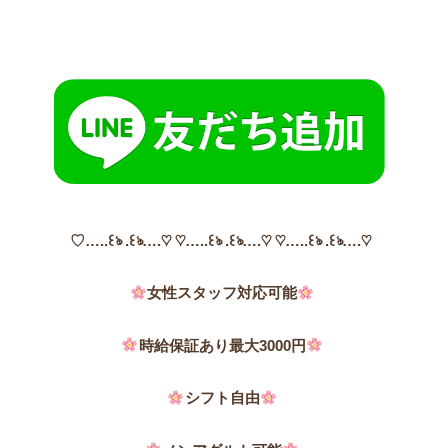
♡
…..꒰ঌ .꒰ঌ….♡ ♡…..꒰ঌ .꒰ঌ….♡ ♡…..꒰ঌ .꒰ঌ….♡
女性スタッフ対応可能
時給保証あり
最大3000円
シフト自由