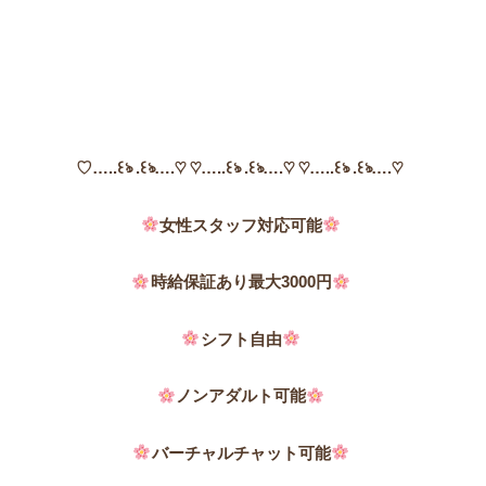
♡
…..꒰ঌ .꒰ঌ….♡ ♡…..꒰ঌ .꒰ঌ….♡ ♡…..꒰ঌ .꒰ঌ….♡
女性スタッフ対応可能
時給保証あり
最大3000円
シフト自由
ノンアダルト可能
バーチャルチャット可能