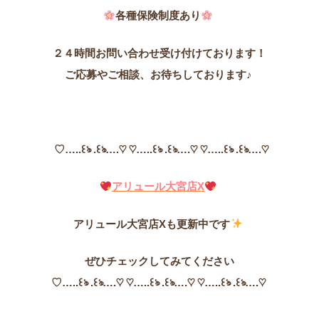
各種保険制度あり
２４時間お問い合わせ受け付けております！
ご応募やご相談、お待ちしております♪
♡…..꒰ঌ .꒰ঌ….♡ ♡…..꒰ঌ .꒰ঌ….♡ ♡…..꒰ঌ .꒰ঌ….♡
アリュール大宮店X
アリュール大宮店Xも更新中です
ぜひチェックしてみてください
♡
…..꒰ঌ .꒰ঌ….♡ ♡…..꒰ঌ .꒰ঌ….♡ ♡…..꒰ঌ .꒰ঌ….♡