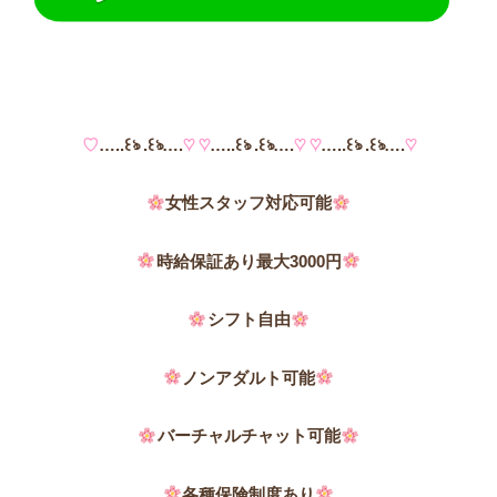
♡
…..꒰ঌ .꒰ঌ….
♡ ♡
…..꒰ঌ .꒰ঌ….
♡ ♡
…..꒰ঌ .꒰ঌ….
♡
女性スタッフ対応可能
時給保証あり最大3000円
シフト自由
ノンアダルト可能
バーチャルチャット可能
各種保険制度あり