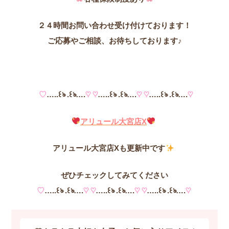
２４時間お問い合わせ受け付けております！
ご応募やご相談、お待ちしております♪
♡
…..꒰ঌ .꒰ঌ….
♡ ♡
…..꒰ঌ .꒰ঌ….
♡ ♡
…..꒰ঌ .꒰ঌ….
♡
アリュール大宮店X
アリュール大宮店Xも更新中です
ぜひチェックしてみてください
♡
…..꒰ঌ .꒰ঌ….
♡ ♡
…..꒰ঌ .꒰ঌ….
♡ ♡
…..꒰ঌ .꒰ঌ….
♡